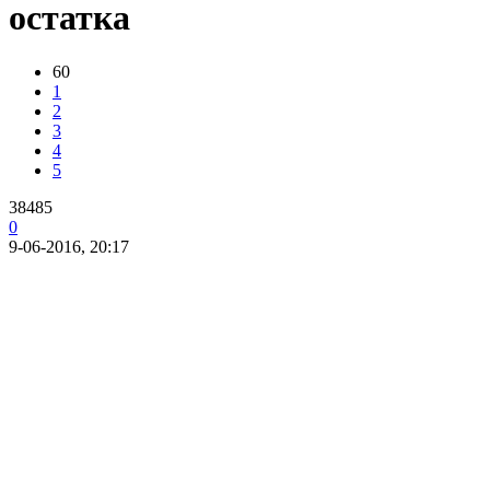
остатка
60
1
2
3
4
5
38485
0
9-06-2016, 20:17