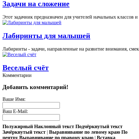
Задачи на сложение
Этот задачник предназначен для учителей начальных классов и 
Лабиринты для малышей
Лабиринты - задачи, направленные на развитие внимания, смек
Веселый счёт
Комментарии
Весёлые задачи на внимательность. Можно даже позаниматься с
Добавить комментарий!
Соображалки и загадки-шутки
Ваше Имя:
Ваш E-Mail:
Кот или лев?Развитию внимания и сообразительности способст
Полужирный
Наклонный текст
Подчёркнутый текст
Задачи от Винни Пуха
Зачёркнутый текст
|
Выравнивание по левому краю
По
центру
Выравнивание по правому краю
|
Вставка