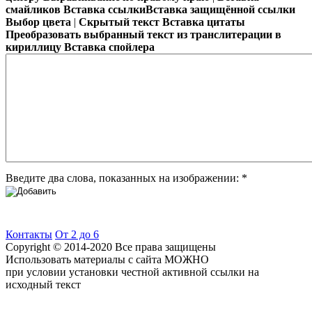
смайликов
Вставка ссылки
Вставка защищённой ссылки
Веселый счетДля того, чтобы ребенок учился с удовольствием, 
Выбор цвета
|
Скрытый текст
Вставка цитаты
Преобразовать выбранный текст из транслитерации в
кириллицу
Вставка спойлера
Введите два слова, показанных на изображении:
*
Контакты
От 2 до 6
Copyright © 2014-2020 Все права защищены
Использовать материалы с сайта МОЖНО
при условии установки честной активной ссылки на
исходный текст