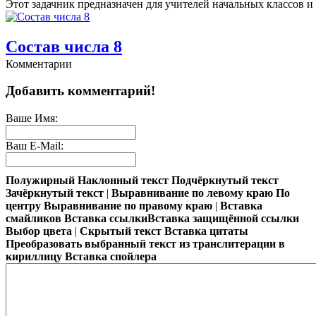
Этот задачник предназначен для учителей начальных классов и 
Состав числа 8
Комментарии
Мандарин или апельсин - отличный математический наглядный ма
Добавить комментарий!
Задачи от Винни Пуха
Ваше Имя:
Ваш E-Mail:
Веселый счетДля того, чтобы ребенок учился с удовольствием, 
Полужирный
Наклонный текст
Подчёркнутый текст
Заполни пустые места
Зачёркнутый текст
|
Выравнивание по левому краю
По
центру
Выравнивание по правому краю
|
Вставка
смайликов
Вставка ссылки
Вставка защищённой ссылки
Для того, чтобы состав чисел от 1 до 10 действительно отложил
Выбор цвета
|
Скрытый текст
Вставка цитаты
Преобразовать выбранный текст из транслитерации в
кириллицу
Вставка спойлера