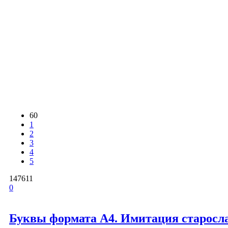
60
1
2
3
4
5
147611
0
Буквы формата А4. Имитация старосл