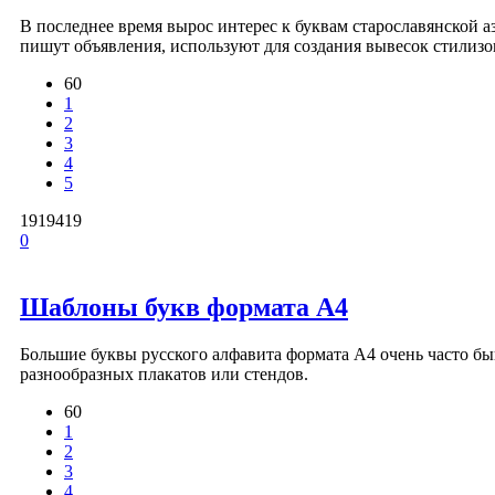
В последнее время вырос интерес к буквам старославянской 
пишут объявления, используют для создания вывесок стилизо
60
1
2
3
4
5
1919419
0
Шаблоны букв формата А4
Большие буквы русского алфавита формата А4 очень часто 
разнообразных плакатов или стендов.
60
1
2
3
4