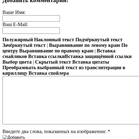
Добавить комментарий!
Коротенькие стихи
Ваше Имя:
Ваш E-Mail:
Короткие и веселые стихи Валентина Берестова для малышей. П
Полужирный
Наклонный текст
Подчёркнутый текст
Стихи про зверей
Зачёркнутый текст
|
Выравнивание по левому краю
По
центру
Выравнивание по правому краю
|
Вставка
смайликов
Вставка ссылки
Вставка защищённой ссылки
Читаем по слогам небольшие тексты и стихи. Картинки-раскра
Выбор цвета
|
Скрытый текст
Вставка цитаты
Преобразовать выбранный текст из транслитерации в
кириллицу
Вставка спойлера
Введите два слова, показанных на изображении:
*