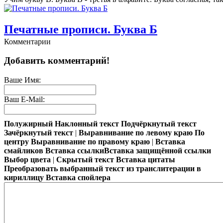
Печатные прописи. Буква Б
Комментарии
Учим букву Б. Буква Б - согласная, поэтому ее нельзя петь. Про
Добавить комментарий!
Печатные прописи. Буква А
Ваше Имя:
Ваш E-Mail:
Учим букву А. Пусть ребенок произнесет звук а-а-а-а. Затем на
Полужирный
Наклонный текст
Подчёркнутый текст
Азбука. Учимся читать и писать буквы
Зачёркнутый текст
|
Выравнивание по левому краю
По
центру
Выравнивание по правому краю
|
Вставка
смайликов
Вставка ссылки
Вставка защищённой ссылки
Этот набор карточек поможет выучить с малышом буквы и даже н
Выбор цвета
|
Скрытый текст
Вставка цитаты
Преобразовать выбранный текст из транслитерации в
кириллицу
Вставка спойлера