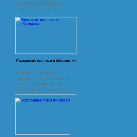
прыгать рад На спине у
свинки. Свинка хлопает
ушами, Ей играть занятно с
нами.
Раскраски, прописи и обводилки
Небольшая подборка
раскрасок с прописями. На
каждой карточке рисунок
какого-нибудь животного:
зайчик, обезьянка, щенок,
мышонок... Картинки с
крупными деталями, такие
очень удобно