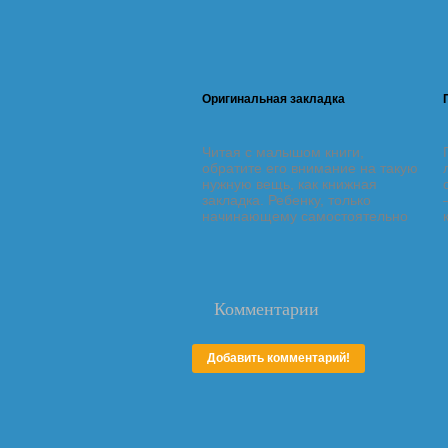
Оригинальная закладка
Читая с малышом книги,
обратите его внимание на такую
нужную вещь, как книжная
закладка. Ребенку, только
начинающему самостоятельно
читать, трудно запомнить
страницу, на которой он
завершил чтение. А быстро
найти нужную страничку
поможет закладка.
Комментарии
Добавить комментарий!