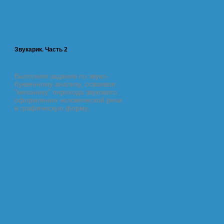
Звукарик. Часть 2
Звукарик. Часть 1
Выполняя задания по звуко-
Сборник занимательных
буквенному анализу, осваивая
упражнений для дошкольн
"механику" перехода звукового
по формированию началь
оформления человеческой речи
навыков чтения и грамотн
в графическую форму,
письма. А.В.Ундзенкова, 
ит
упражняясь в развитии мелкой
Колтыгина Как сделать так
моторики мышц пальцев,
чтобы ребенок научился
..., ребенок одновременно
слушать и слышать,
учится и играет.
ориентироваться по тетр
листам и планировать сво
работу? Как помочь малы
освоить азы чтения и счёт
до того, как прозвенит пе