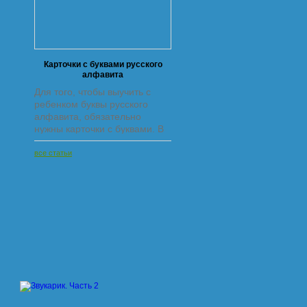
Карточки с буквами русского
алфавита
Для того, чтобы выучить с
ребенком буквы русского
алфавита, обязательно
нужны карточки с буквами. В
этой подборке карточки без
дополнительных рисунков -
все статьи
только сами буквы. На