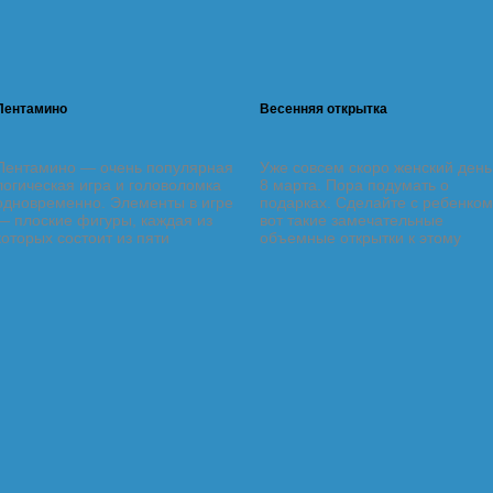
Пентамино
Весенняя открытка
Пентамино — очень популярная
Уже совсем скоро женский день
логическая игра и головоломка
8 марта. Пора подумать о
одновременно. Элементы в игре
подарках. Сделайте с ребенком
— плоские фигуры, каждая из
вот такие замечательные
которых состоит из пяти
объемные открытки к этому
одинаковых квадратов. Всего в
празднику. Пусть малыш подар
игре участвует 12 элементов.
их маме, бабушкам, сестрам.