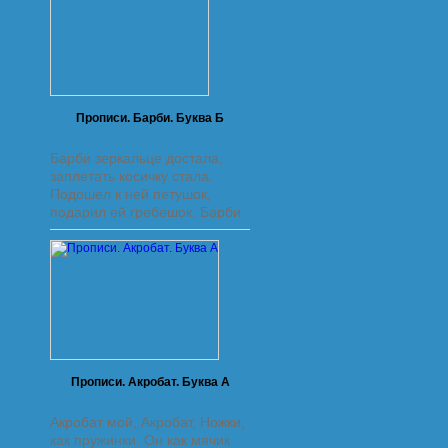
раскрашивания, цветным
образцом и стихотворением.
Автор строк –
Прописи. Барби. Буква Б
Барби зеркальце достала,
заплетать косичку стала.
Подошел к ней петушок,
подарил ей гребешок. Барби
улыбается — ей подарок
нравится!
Прописи. Акробат. Буква А
Акробат мой, Акробат, Ножки,
как пружинки. Он как мячик