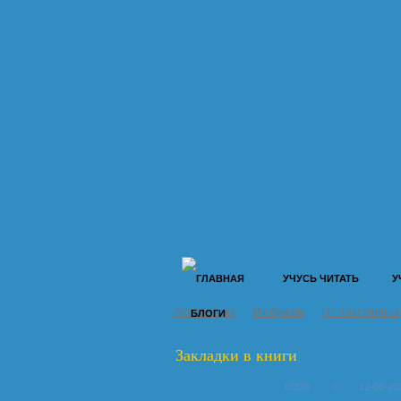
УЧУСЬ ЧИТАТЬ
У
Аппликация
Из бумаги
Из пластилина
БЛОГИ
Закладки в книги
10328
0
12-06-20