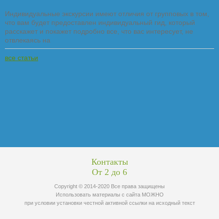
Индивидуальные экскурсии имеют отличия от групповых в том,
что вам будет предоставлен индивидуальный гид, который
расскажет и покажет подробно все, что вас интересует, не
отвлекаясь на
все статьи
Контакты
От 2 до 6
Copyright © 2014-2020 Все права защищены
Использовать материалы с сайта МОЖНО
при условии установки честной активной ссылки на исходный текст